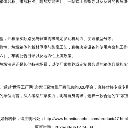
箱体容积、排放标准、附加功能等）、一站式上牌指导以及及时的售后维
盘，并根据实际路况与载重需求确定发动机马力、变速箱型号等。
靠性、垃圾箱体的板材厚度与防腐工艺，直接决定设备的使用寿命和工作
六）、车辆公告目录以及地方性上牌政策。
垃圾清运还是其他特殊场景，以便厂家推荐或定制最合适的箱体容量和车
。通过“世界工厂网”这类汇聚海量厂商信息的B2B平台，直接对接专业
的单位而言，深入考察厂家实力，明确自身需求，选择一款合适的“厂家直
如若转载，请注明出处：http://www.hunnitushebei.com/product/47.html
更新时间：2026-08-06 04:56:34