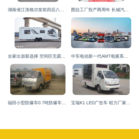
湖南省江淮格尔发前四后八重型冷藏车厂家直销配置解析
图拉工厂投产两周年 长城汽车深化全球供应链布局，加速专用汽车市场开拓
全家出游新选择 空间巨无霸、舒适至上的家庭专用房车
中车电动新一代AMT电驱系统获乘用车体系整车厂认证，开启专用汽车电动化新篇章
福田小型防爆车0.7吨防爆车厂家直销 高效安全的专用汽车解决方案
宝瑞K1 LED广告车 程力厂家直销，开启移动广告新纪元