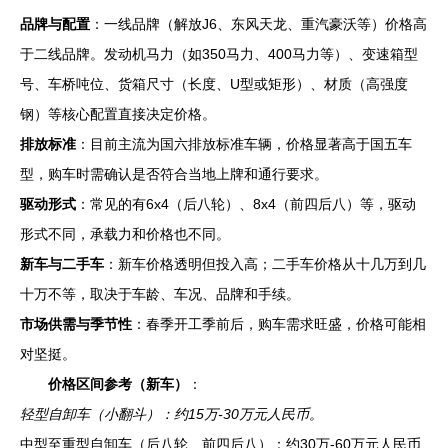
品牌与配置
：一线品牌（解放J6、东风天龙、重汽豪沃等）价格高
于二线品牌。发动机马力（如350马力、400马力等）、变速箱型
号、车桥吨位、货箱尺寸（长度、U型或矩形）、材质（高强度
钢）等核心配置直接决定价格。
排放标准
：目前主流为国六排放标准车辆，价格显著高于国五车
型，购车时需确认是否符合当地上牌和通行要求。
驱动形式
：常见的有6x4（后八轮）、8x4（前四后八）等，驱动
形式不同，承载力和价格也不同。
新车与二手车
：新车价格透明但投入高；二手车价格从十几万到几
十万不等，取决于车龄、车况、品牌和手续。
市场供需与季节性
：春季开工季前后，购车需求旺盛，价格可能相
对坚挺。
价格区间参考（新车）
：
轻型自卸车（小翻斗）：约15万-30万元人民币。
中型至重型自卸车（后八轮、前四后八）：约30万-60万元人民币