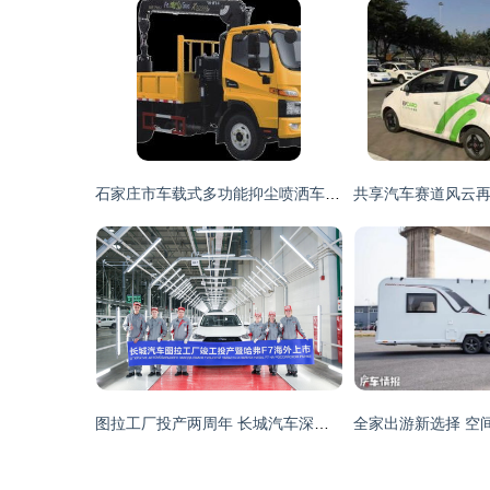
石家庄市车载式多功能抑尘喷洒车采购指南 聚焦湖北随州环保型喷雾车
图拉工厂投产两周年 长城汽车深化全球供应链布局，加速专用汽车市场开拓