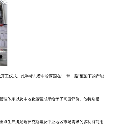
开工仪式。此举标志着中哈两国在“一带一路”框架下的产能
管理体系以及本地化运营成果给予了高度评价。他特别指
重点生产满足哈萨克斯坦及中亚地区市场需求的多功能商用