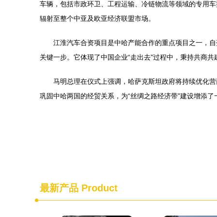
车辆，包括市政环卫、工程运输、冷链物流等领域的专用车
辐射至整个中亚及欧亚经济联盟市场。
江淮汽车合资项目是中哈产能合作的重点项目之一，自
关键一步。它体现了中国企业“走出去”过程中，秉持共商
马明总理在仪式上强调，哈萨克斯坦政府将持续优化营
巩固中哈两国的经贸关系，为“丝绸之路经济带”建设增添
最新产品
Product