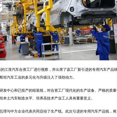
坦的江淮汽车合资工厂进行视察，并出席了该工厂新引进的专用汽车产品线
斯坦汽车工业的多元化与升级注入了强劲动力。
研发中心和已投产的组装线，对合资工厂现代化的生产设备、严格的质量
坦本土汽车制造水平、培养高技术产业工人具有重要意义。
总理与中方企业代表共同启动了生产线。此次引进的专用汽车产品线，将