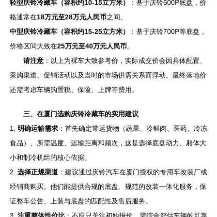
轻型庆铃冷藏车（容积约10-15立方米）
：基于庆铃600P底盘，价
格通常在
18万元至28万元人民币
之间。
中型庆铃冷藏车（容积约15-25立方米）
：基于庆铃700P等底盘，
价格区间大致在
25万元至40万元人民币
。
请注意
：以上为裸车大致参考价，实际成交价会因具体配置、
采购渠道、促销活动以及当时的市场供需关系而浮动。最终落地价
还需考虑车辆购置税、保险、上牌等费用。
三、在厦门选购庆铃冷藏车的实用建议
1.
明确运输需求
：首先确定常运货物（蔬果、冷鲜肉、医药、冷冻
食品）、所需温度、运输距离和频次，这是选择底盘动力、厢体大
小和制冷机组的核心依据。
2.
选择正规渠道
：建议通过庆铃汽车在厦门授权的专用车改装厂或
经销商购买。他们能提供合规的底盘、规范的改装一体化服务，保
证整车公告、上装与底盘的匹配性及售后服务。
3.
注重整体性价比
：不应只关注初始报价。需综合评估车辆的可靠